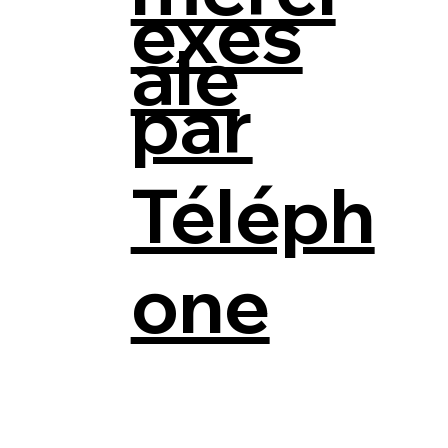
exes
ale
par
Téléph
one