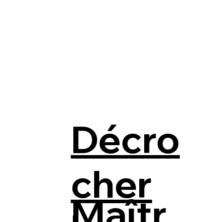
Décro
cher
Maîtr