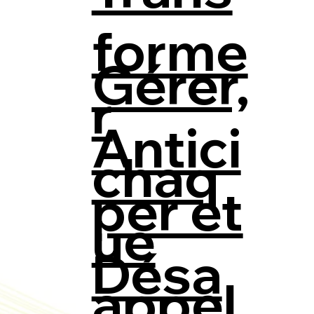
forme
Gérer,
r
Antici
chaq
per et
ue
Désa
appel