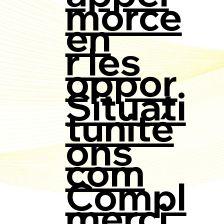
morce
en
r les
oppor
Situati
tunité
ons
com
Compl
merci