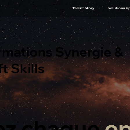
Talent Story
Solutions U
rmations Synergie &
t Skills
ez chaque
op