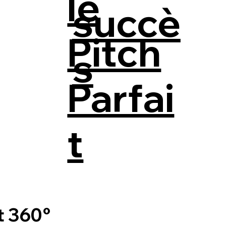
le
succè
Pitch
s
Parfai
t
 360°