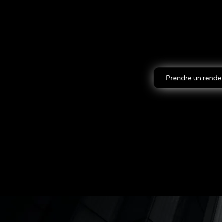
accompag
définir les
votre quot
Prendre un rend
trouver le
solutions 
près de la 
de votre ac