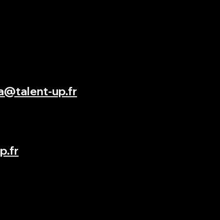
000 Nice
RMIGA
@talent-up.fr
p.fr