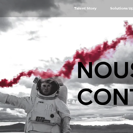
Talent Story
Solutions U
NOU
CON