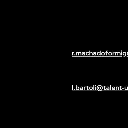
1 rue Joseph Fricero, 06
ROMAIN MACHADO FO
06.10.68.33.96‬
r.machadoformiga
CONTACT
LOUIS BARTOLI
‭06.23.08.86.39‬
l.bartoli@talent-u