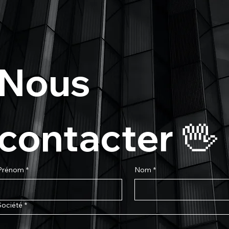
Nous 
contacter 🖖
Prénom
*
Nom
*
Société
*