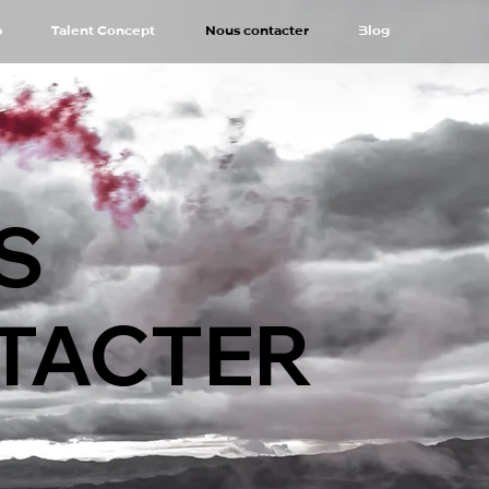
p
Talent Concept
Nous contacter
Blog
S
TACTER