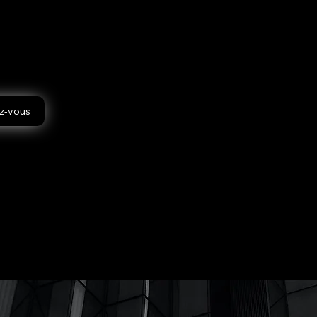
ne pour
 défis de
idien et
ez-vous
s
au plus
réalité
tivité.