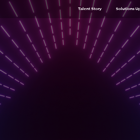
Talent Story
Solutions U
Dom
Cha
pou
boo