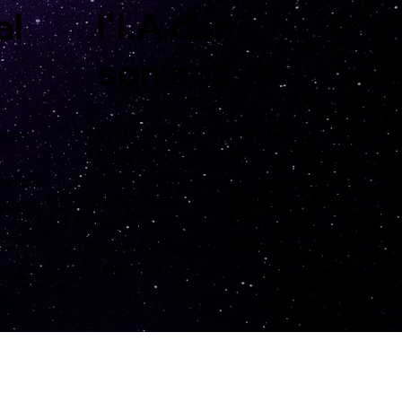
al
l'I.A dans
son activité
- Plan d'actions pour intégrer
sages
ChatGPT dans son activité
commerciale
prompts
- Présentation de la boîte à outils UP
onna,
spécialisé Vente
- Les modules complémentaires à
ChatGPT
s parfaits