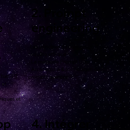
2. Prompt
e
engineering
-Les principes de conception d'une
e
requête efficace
- La méthode Prompt Up
- Architecture & formulation de
 ChatGPT
prompts avancés
 et
thiques et
op
4. Intégrer