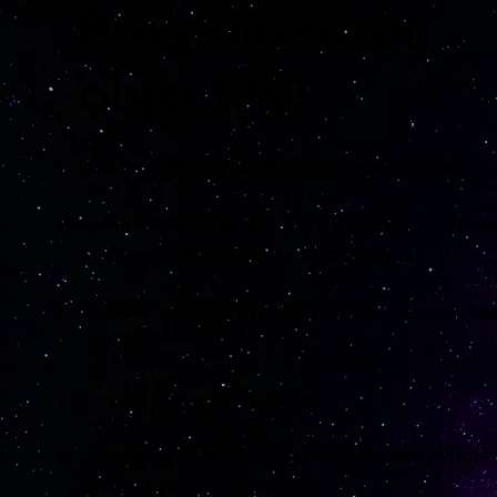
Programme et
objectifs.
Une formation, une solution, plusieurs objectifs.
Comprendre l'intérêt de l'IA générative en mili
professionnel, ses enjeux et ses limites
Maîtriser les fonctionnalités simples et avancée
ChatGPT
Concevoir le prompt parfait
Explorer des cas d'usage personnalisés en fonc
sa stratégie commerciale