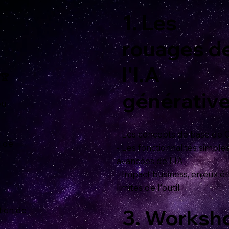
1. Les
rouages d
l'I.A
 🏆
générativ
eu
- Les concepts de base de
s de
- Les fonctionnalités simples
avancées de l'IA
- Impact business, enjeux é
limites de l'outil
tion de
3. Worksh