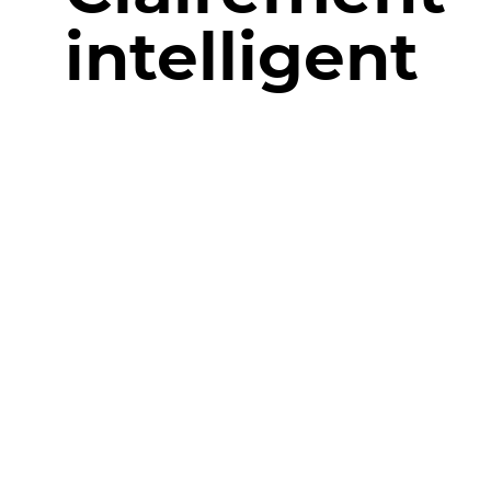
intelligent
intelligent