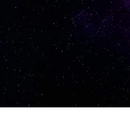
Intégrer ChatGPT dans son processus de vente
Créer un coach commercial
catalogue janvier 2026