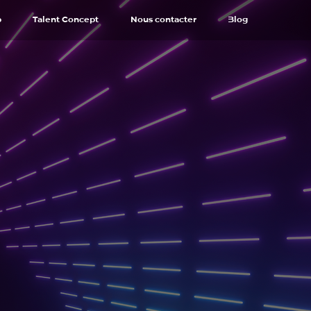
p
Talent Concept
Nous contacter
Blog
ptez
tGPT
r
ster vos