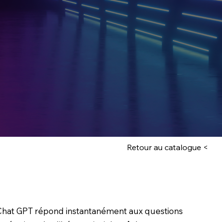
es 💼
 ?
votre sales strategy pour
frontières de la performance, de la
l’efficience opérationnelle. Développez
ques commerciales innovantes pour
otentiel de votre entreprise.
Retour au catalogue <
Chat GPT répond instantanément aux questions