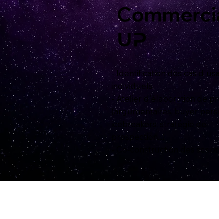
Commerci
UP
- Identification des cas d'u
individuels
- Atelier d'élaboration de 
(argumentaires, buyer pers
icebreakers, stratégie de
prospection...)
- Co-construction des script