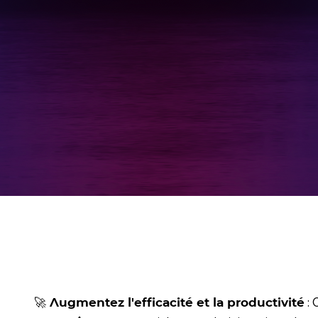
vent
UN PROJET
Intégrez l’I.A dans 
redimensionner les 
productivité et de 
de nouvelles prati
exploiter le plein p
: 
🚀 Augmentez l'efficacité et la productivité