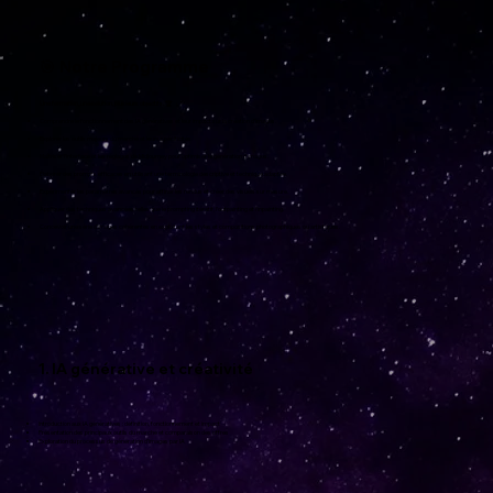
🎯 Notre Programme
Une formation, une solution, plusieurs objectifs. 🏆
Comprendre le fonctionnement des IA génératives et leur impact sur la création d’images.
Explorer les outils majeurs du marché et leurs spécificités.
Maîtriser l’interface et les réglages de Midjourney pour optimiser la génération d’images.
Élaborer des prompts efficaces en utilisant une terminologie descriptive et technique adaptée.
Expérimenter les paramètres avancés pour affiner les rendus et créer des visuels sur mesure.
Appliquer des techniques avancées telles que le prompting itératif, l’outpainting et l’inpainting.
Concevoir une série d’images cohérentes en exploitant les styles et compositions photographiques ou artistiques.
1. IA générative et créativité
Introduction aux IA génératives : définition, fonctionnement et impact
Présentation des principaux outils du marché et comparaison des offres
Exploration du processus de génération d’images par IA