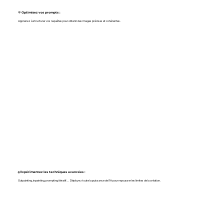
💬
Optimisez vos prompts :
Apprenez à structurer vos requêtes pour obtenir des images précises et cohérentes.
🌐
Expérimentez les techniques avancées :
Outpainting, inpainting, prompting itératif… Déployez toute la puissance de l’IA pour repousser les limites de la création.