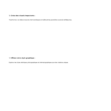
🚀 Créez des visuels impactants :
Transformez vos idées en œuvres d’art numériques en maîtrisant les paramètres avancés de Midjourney.
💡
Affinez votre style graphique :
Explorez les styles artistiques, photographiques et cinématographiques pour des créations uniques.