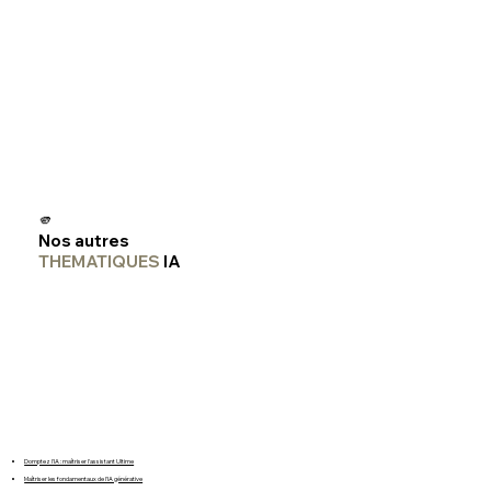
🫵
Nos autres
THEMATIQUES
IA
Domptez l'IA : maîtriser l'assistant Ultime
Maîtriser les fondamentaux de l'IA générative