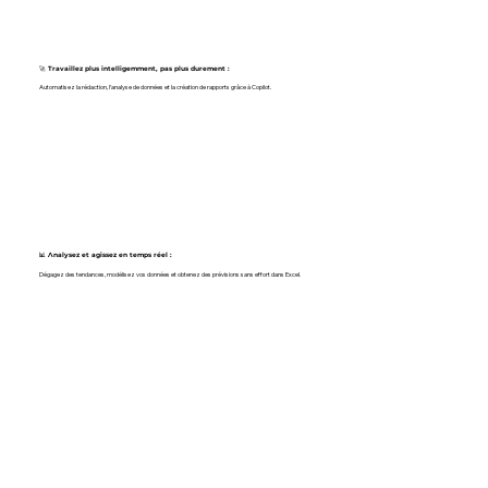
🚀 Travaillez plus intelligemment, pas plus durement :
Automatisez la rédaction, l’analyse de données et la création de rapports grâce à Copilot.
📊 Analysez et agissez en temps réel :
Dégagez des tendances, modélisez vos données et obtenez des prévisions sans effort dans Excel.