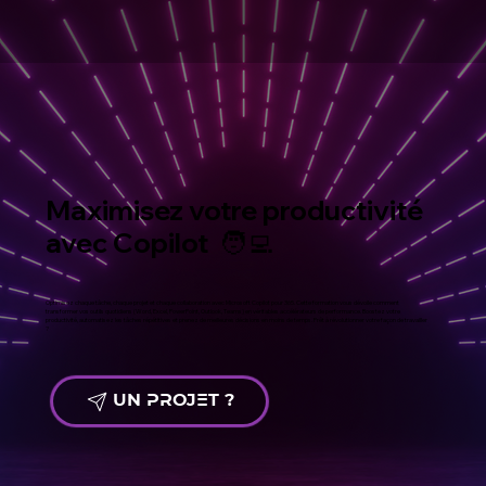
Maximisez votre productivité
avec Copilot 🧑‍💻
Optimisez chaque tâche, chaque projet et chaque collaboration avec Microsoft Copilot pour 365. Cette formation vous dévoile comment
transformer vos outils quotidiens (Word, Excel, PowerPoint, Outlook, Teams) en véritables accélérateurs de performance. Boostez votre
productivité, automatisez les tâches répétitives et prenez de meilleures décisions en moins de temps. Prêt à révolutionner votre façon de travailler
?
UN PROJET ?