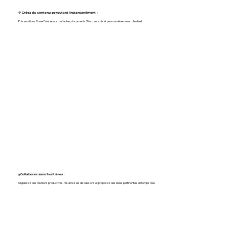
💬
Créez du contenu percutant instantanément :
Présentations PowerPoint époustouflantes, documents Word enrichis et personnalisés en un clin d'œil.
🌐
Collaborez sans frontières :
Organisez des réunions productives, résumez les discussions et proposez des idées pertinentes en temps réel.