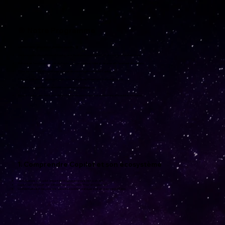
🎯 Notre Programme
Une formation, une solution, plusieurs objectifs. 🏆
Comprendre le rôle de Microsoft Copilot dans l'écosystème Microsoft 365 et son impact professionnel.
Maîtriser les fonctionnalités clés de Copilot pour automatiser, créer et résumer efficacement du contenu.
Créer des prompts efficaces pour interagir de manière optimale avec Copilot.
Explorer l’utilisation avancée de Copilot dans Word, Excel, PowerPoint, Outlook et Teams.
Analyser et interpréter des données complexes en quelques clics.
Intégrer Copilot dans votre quotidien professionnel pour maximiser productivité, efficacité et innovation.
1. Comprendre Copilot et son écosystème
Les fondations de Copilot : Impact de l'IA générative dans Microsoft 365.
Copilot dans Microsoft 365 : Différences entre Copilot "Free" et Copilot 365.
Confidentialité & IA responsable : Sécurité et bonnes pratiques pour un usage responsable.