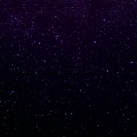
Excel : Analyse de données, détection de tendances et modélisation prévisionnelle.
PowerPoint : Création de présentations percutantes et enrichies de visuels dynamiques.
Outlook : Gestion intelligente des emails, création de résumés et automatisation des réponses.
Teams : Organisation de réunions efficaces, résumés des discussions et traduction en temps réel.
4. Déployer Copilot dans votre organisation
Créer un plan d’action personnalisé pour intégrer Copilot dans vos processus métier.
Sécuriser et gérer Copilot : Gestion des accès, conformité et confidentialité des données.
Boîte à outils Microsoft 365 : Maximiser l’impact de Copilot avec les applications Microsoft.