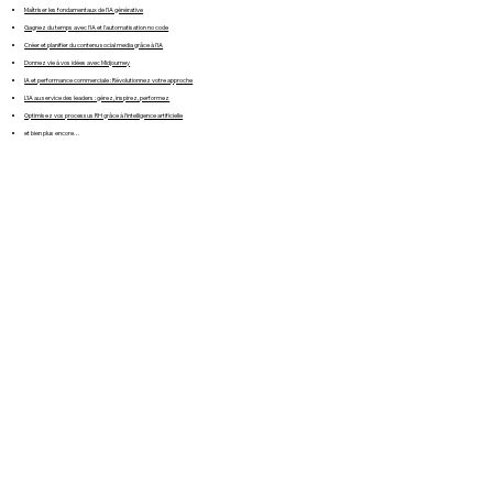
Maîtriser les fondamentaux de l'IA générative
Gagnez du temps avec l'IA et l'automatisation no code
Créer et planifier du contenu social media grâce à l’IA
Donnez vie à vos idées avec Midjourney
IA et performance commerciale : Révolutionnez votre approche
L’IA au service des leaders : gérez, inspirez, performez
Optimisez vos processus RH grâce à l’intelligence artificielle
et bien plus encore…