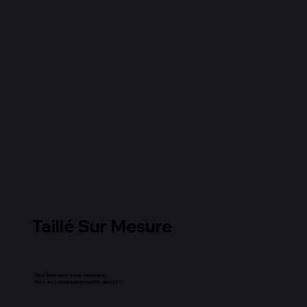
Taillé Sur Mesure
Vos besoins sont uniques,
Nos accompagnements aussi 🙂