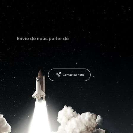
Management
Négociation
Communication
Re
Vous souhaitez développer les compétences essentielles
de votre entreprise ? Chez Talent Up, nous créons des
programmes de formation et des team buildings
personnalisés pour répondre à vos besoins spécifiques. Que
ce soit en communication interpersonnelle, management,
recrutement, intelligence artificielle ou autres domaines
clés, nos formations sur mesure vous accompagnent vers
Création d'équipe
Gestion des conflits
Connaissance de soi
le succès. Découvrez nos solutions pour propulser votre
entreprise vers de nouveaux objectifs.
Envie de nous parler de
VOTRE PROJET ? 💥
Contactez-nous