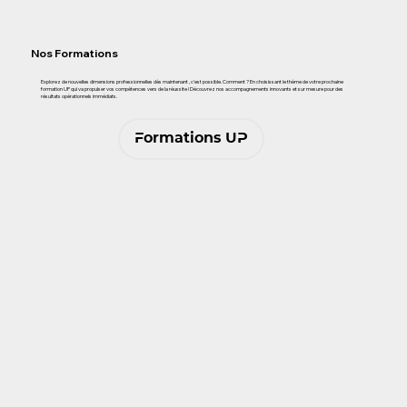
Nos Formations
Explorez de nouvelles dimensions professionnelles dès maintenant , c'est possible. Comment ? En choisissant le thème de votre prochaine
formation UP qui va propulser vos compétences vers de la réussite ! Découvrez nos accompagnements innovants et sur mesure pour des
résultats opérationnels immédiats.
Formations UP