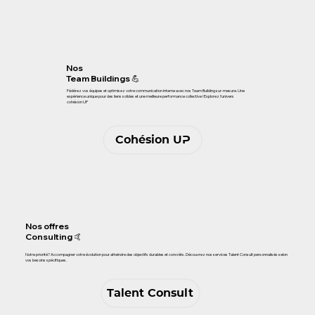
Nos
Team Buildings 💪
Fédérez vos équipes et optimisez votre communication interne avec nos Team Building sur-mesure. Une
expérience unique pour des liens solides et une meilleure performance collective ! Explorez l’univers
cohésion UP
Cohésion UP
Nos offres
Consulting 🤙
Notre priorité? Accompagner votre évolution pour atteindre des objectifs durables et concrèts. Découvrez nos services Talent Consult personnalisés selon
vos besoins spécifiques.
Talent Consult