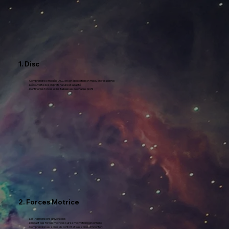
1. Disc
- Comprendre le modèle DISC et son application en milieu professionnel
- Découverte de son profil naturel et adapté
- Identifier les forces et les faiblesses de chaque profil
2. Forces Motrice
- Les 7 dimensions universelles
- L'impact des forces motrices sur sa motivation personnelle
- Comprendre ses zones de confort et ses zones d'inconfort