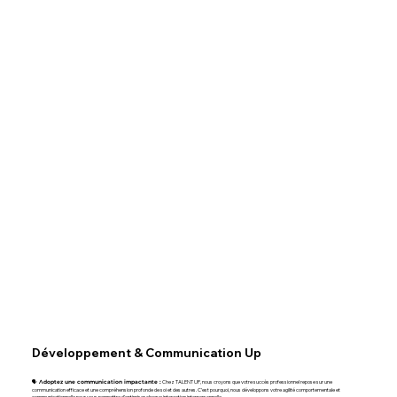
Développement & Communication Up
Chez TALENT UP, nous croyons que votre succès professionnel repose sur une
🗣️ Adoptez une communication impactante :
communication efficace et une compréhension profonde de soi et des autres. C’est pourquoi, nous développons votre agilité comportementale et
communicationnelle pour vous permettre d’optimiser chaque interaction interpersonnelle.