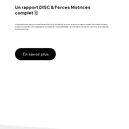
Un rapport DISC & Forces Motrices
complet 🗒️
Chaque participant répond à un questionnaire DISC et Forces Motrices en amont, et reçoit son rapport complet à l'issue de la formation,
incluant son style DISC, une vue globale de ses tendances comportementales, ses motivations, ses besoins, ses forces et ses attitudes
en période de stress.
En savoir plus