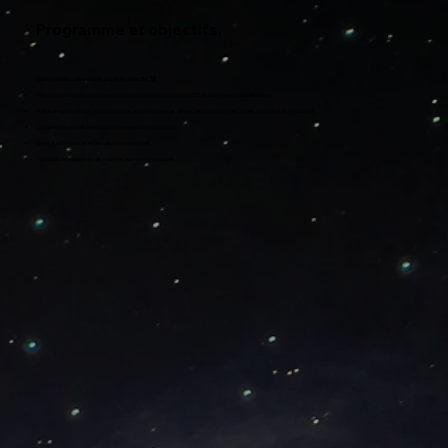
Programme et objectifs.
Une formation, une solution, plusieurs objectifs. 🏆
Renforcer la connaissance de soi et d'autrui : identifier son profil DISC et déterminer celui des autres.
Maîtriser le principe des forces motrices et déterminer ses leviers de motivation, ses zones de confort et d'inconfort.
Comprendre et maîtriser son système de communication.
Gérer & anticiper ses échanges interpersonnels
Optimiser & pérenniser ses relations au sein d'une équipe