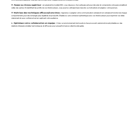
en adoptant le modèle DISC, vous disposez d’un outil puissant pour décoder et comprendre votre personnalité et
🌟 Passez au niveau supérieur :
celles des autres. En identifiant les profils de vos interlocuteurs, vous pourrez anticiper leurs besoins ou motivations et adaptez votre posture.
Apprenez à adapter votre communication verbale et non verbale en fonction de chaque
💬 Maîtrisez des techniques efficaces/concrètes :
comportement, pour des échanges plus équilibrés et productifs. Établissez une connexion authentique avec vos interlocuteurs pour exprimer vos idées
clairement et avec confiance tout en captivant votre audience.
Créez un environnement de travail où chacun se sent valorisé et écouté, établissez des
📈 Optimisez votre collaboration en équipe :
relations interpersonnelles harmonieuses et efficaces pour une performance collective décuplée.