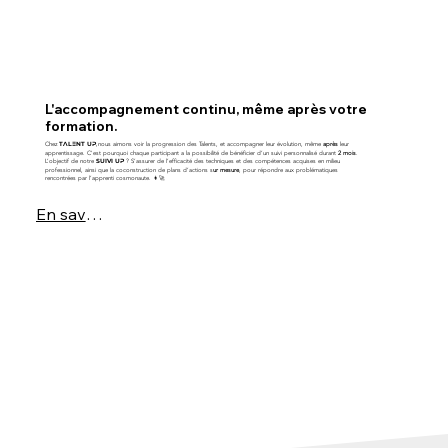
L'accompagnement continu, même après votre
formation.
,
Chez
nous aimons voir la progression des Talents, et accompagner leur évolution, même
après
leur
TALENT UP
apprentissage. C'est pourquoi chaque participant a la possibilité de bénéficier d’un suivi personnalisé durant
2 mois
.
L’objectif de notre
? S’assurer de l’efficacité des techniques et des compétences acquises en milieu
SUIVI UP
professionnel, ainsi que la coconstruction de plans d’actions s
ur mesure
, pour répondre aux problématiques
rencontrées par l’apprenti cosmonaute. 👩‍🚀
En savoir plus