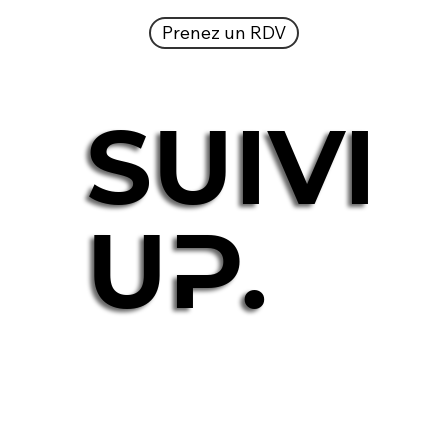
Prenez un RDV
SUIVI
SUIVI
UP.
UP.