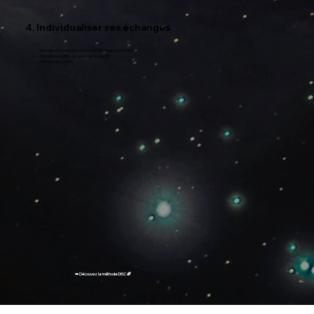
4. Individualiser ses échanges
- Interagir efficacement en fonction de chaque profil DISC
- Flexibilité et agilité : les postures à adopter
- Gestion des conflits
➡️ Découvez la méthode DISC 🌈
catalogue janvier 2024