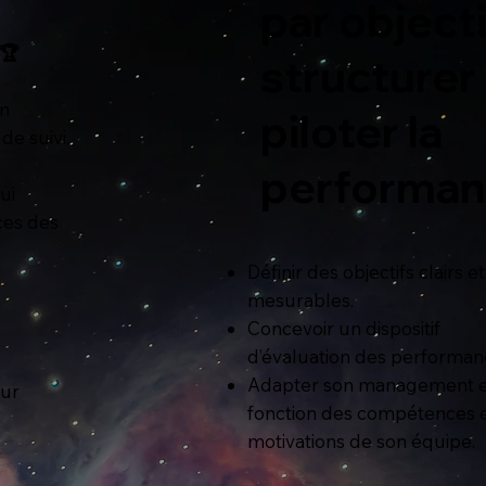
par objecti
 🏆
structurer
en
piloter la
de suivi.
performa
ui
ces des
Définir des objectifs clairs et
mesurables.
Concevoir un dispositif
d’évaluation des performan
Adapter son management 
our
fonction des compétences 
motivations de son équipe.