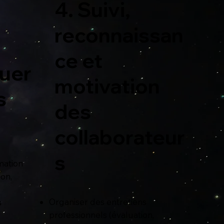
4. Suivi,
reconnaissan
ce et
uer
motivation
s
des
collaborateur
s
imation
ion,
Organiser des entretiens
s
professionnels (évaluation,