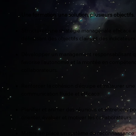
Une formation, une solution, plusieurs objectifs.
Structurer une stratégie managériale efficace 
définissant des objectifs clairs et des indicateurs 
Développer un management responsabilisant q
favorise l’autonomie et la montée en compéten
collaborateurs.
Renforcer la cohésion d’équipe et instaurer une
communication fluide et efficace.
Planifier et animer des réunions et entretiens p
orienter, évaluer et motiver les collaborateurs.
Mettre en place un système de reconnaissance