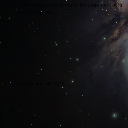
performant pour stimuler l’engagement et la
performance.
catalogue janvier 2025