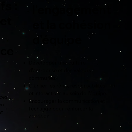
fs :
l’engagement
 et
et la cohésion
d’équipe
nce
Développer une culture
d’entreprise et des valeurs
communes.
Clarifier les rôles, responsabilités
et interactions au sein de l’équipe.
ces.
Encourager la communication et
en
l’échange pour renforcer la
et
cohésion.