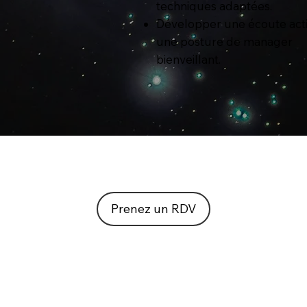
techniques adaptées.
Développer une écoute acti
une posture de manager
bienveillant.
Prenez un RDV