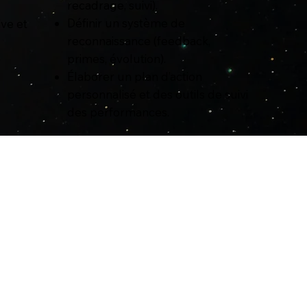
recadrage, suivi).
Définir un système de
ve et
reconnaissance (feedback,
primes, évolution).
Élaborer un plan d’action
personnalisé et des outils de suivi
des performances.