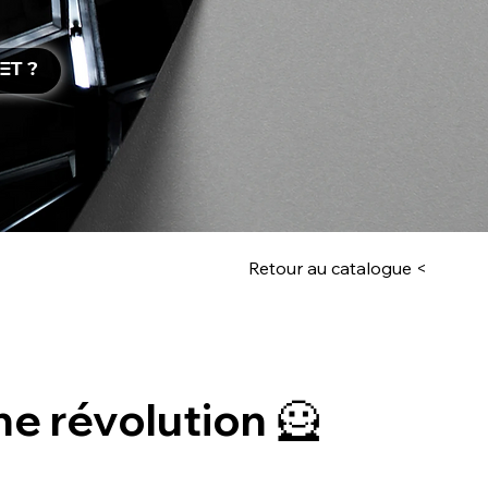
ET ?
Retour au catalogue <
e révolution 🦸