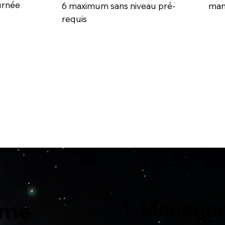
ournée
6 maximum sans niveau pré-
man
requis
1. Manage
mme