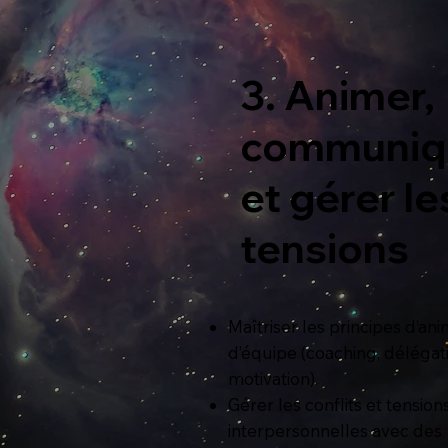
3. Animer,
communiq
et gérer le
tensions
Maîtriser les principes d’an
d’équipe (coaching, délégat
motivation).
Gérer les conflits et tension
interpersonnelles avec des