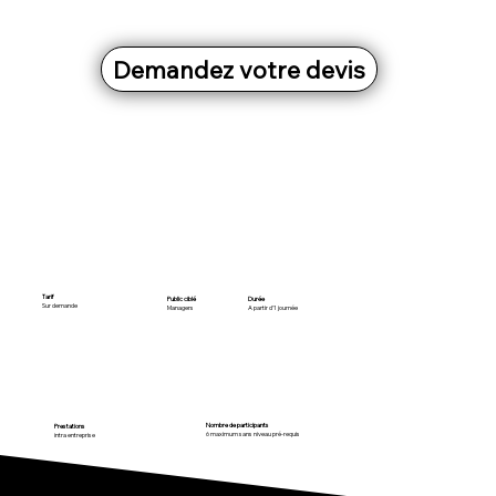
Demandez votre devis
Tarif
Public ciblé
Durée
Sur demande
Managers
A partir d'1 journée
Nombre de participants
Prestations
6 maximum sans niveau pré-requis
intra entreprise