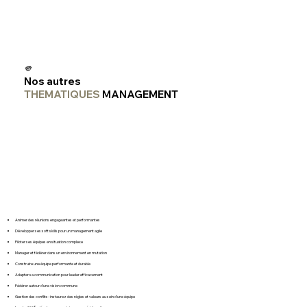
catalogue janvier 2025
🫵
Nos autres
THEMATIQUES
MANAGEMENT
Animer des réunions engageantes et performantes
Développer ses soft skills pour un management agile
Piloter ses équipes en situation complexe
Manager et fédérer dans un environnement en mutation
Construire une équipe performante et durable
Adapter sa communication pour leader efficacement
Fédérer autour d’une vision commune
Gestion des conflits : instaurez des règles et valeurs au sein d’une équipe