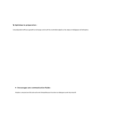
🚀 Optimisez la préparation
:
Une préparation efficace garantit un échange constructif et un entretien aligné sur les enjeux stratégiques de l’entreprise.
🔑 Encouragez une communication fluide :
Adoptez une posture d’écoute active et d’empathie pour favoriser un dialogue ouvert et productif.