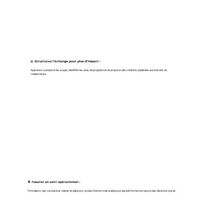
📊 Structurez l’échange pour plus d’impact :
Apprenez à analyser les acquis, identifier les axes de progression et proposer des solutions adaptées aux besoins du
collaborateur.
🌟 Assurez un suivi opérationnel :
Formalisez des conclusions claires et déployez un plan d’action mesurable pour garantir la mise en œuvre des décisions prises.