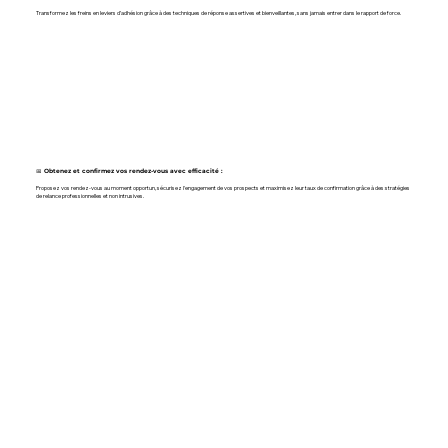
Transformez les freins en leviers d’adhésion grâce à des techniques de réponse assertives et bienveillantes, sans jamais entrer dans le rapport de force.
📅 Obtenez et confirmez vos rendez-vous avec efficacité :
Proposez vos rendez-vous au moment opportun, sécurisez l'engagement de vos prospects et maximisez leur taux de confirmation grâce à des stratégies
de relance professionnelles et non intrusives.