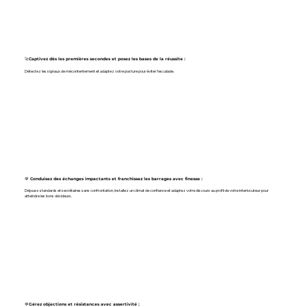
🚀Captivez dès les premières secondes et posez les bases de la réussite :
Détectez les signaux de mécontentement et adaptez votre posture pour éviter l’escalade.
💬 Conduisez des échanges impactants et franchissez les barrages avec finesse :
Déjouez standards et secrétaires sans confrontation, installez un climat de confiance et adaptez votre discours au profil de votre interlocuteur pour
atteindre les bons décideurs.
💬Gérez objections et résistances avec assertivité :