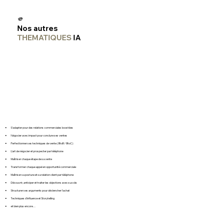
🫵
Nos autres
THEMATIQUES
IA
S'adapter pour des relations commerciales boostées
Négocier avec impact pour conclure ses ventes
Perfectionner ses techniques de vente ( BtoB / BtoC)
L'art de négocier et prospecter par téléphone
Maîtriser chaque étape de sa vente
Transformer chaque appel en opportunité commerciale
Maîtriser sa posture et sa relation client par téléphone
Découvrir, anticiper et traiter les objections avec succès
Structurer ses arguments pour déclencher l'achat
Techniques d'influence et Storytelling
et bien plus encore…