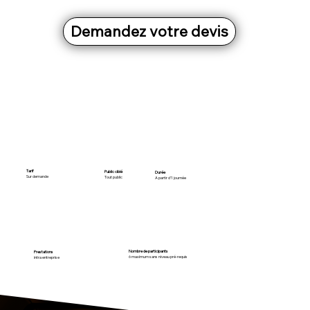
Demandez votre devis
Tarif
Public ciblé
Durée
Sur demande
Tout public
A partir d'1 journée
Nombre de participants
Prestations
6 maximum sans niveau pré-requis
intra entreprise