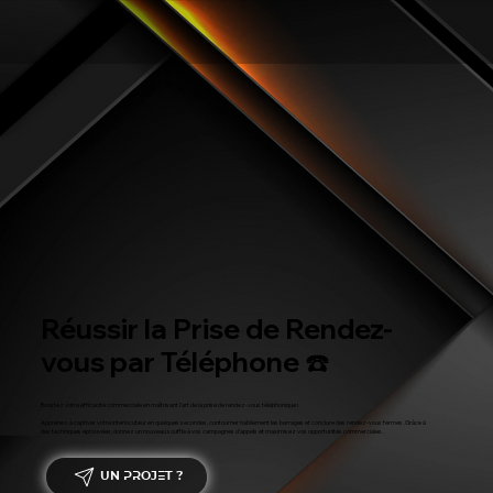
Réussir la Prise de Rendez-
vous par Téléphone ☎️
Boostez votre efficacité commerciale en maîtrisant l’art de la prise de rendez-vous téléphonique !
Apprenez à captiver votre interlocuteur en quelques secondes, contourner habilement les barrages et conclure des rendez-vous fermes. Grâce à
des techniques éprouvées, donnez un nouveau souffle à vos campagnes d’appels et maximisez vos opportunités commerciales.
UN PROJET ?