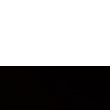
📌 Notre Programme
Une formation, une solution, plusieurs objectifs. 🏆
Captiver dès les premières secondes avec une accroche impactante
Conduire un échange fluide et adapté à chaque prospect
Franchir les barrages pour atteindre directement les décideurs