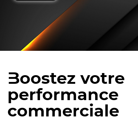
Boostez votre
Boostez votre
performance
performance
commerciale
commerciale