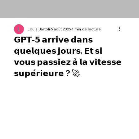
Louis Bartoli
6 août 2025
1 min de lecture
𝗚𝗣𝗧‑𝟱 𝗮𝗿𝗿𝗶𝘃𝗲 𝗱𝗮𝗻𝘀
𝗾𝘂𝗲𝗹𝗾𝘂𝗲𝘀 𝗷𝗼𝘂𝗿𝘀. 𝗘𝘁 𝘀𝗶
𝘃𝗼𝘂𝘀 𝗽𝗮𝘀𝘀𝗶𝗲𝘇 𝗮̀ 𝗹𝗮 𝘃𝗶𝘁𝗲𝘀𝘀𝗲
𝘀𝘂𝗽𝗲́𝗿𝗶𝗲𝘂𝗿𝗲 ? 🚀