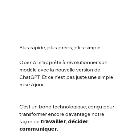
Plus rapide, plus précis, plus simple.
OpenAI s'apprête à révolutionner son 
modèle avec la nouvelle version de 
ChatGPT. Et ce n’est pas juste une simple 
mise à jour.
C’est un bond technologique, conçu pour 
transformer encore davantage notre 
façon de 𝘁𝗿𝗮𝘃𝗮𝗶𝗹𝗹𝗲𝗿, 𝗱𝗲́𝗰𝗶𝗱𝗲𝗿, 
𝗰𝗼𝗺𝗺𝘂𝗻𝗶𝗾𝘂𝗲𝗿.