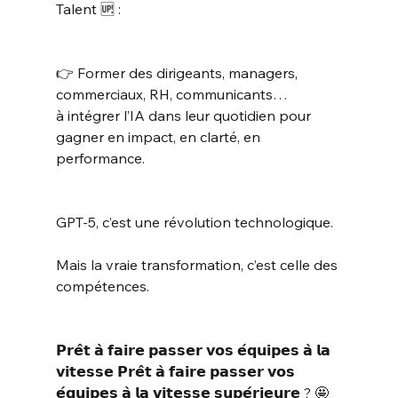
Talent 🆙 :
👉 Former des dirigeants, managers, 
commerciaux, RH, communicants…
à intégrer l’IA dans leur quotidien pour 
gagner en impact, en clarté, en 
performance.
GPT‑5, c’est une révolution technologique.
Mais la vraie transformation, c’est celle des 
compétences.
𝗣𝗿𝗲̂𝘁 𝗮̀ 𝗳𝗮𝗶𝗿𝗲 𝗽𝗮𝘀𝘀𝗲𝗿 𝘃𝗼𝘀 𝗲́𝗾𝘂𝗶𝗽𝗲𝘀 𝗮̀ 𝗹𝗮 
𝘃𝗶𝘁𝗲𝘀𝘀𝗲 𝗣𝗿𝗲̂𝘁 𝗮̀ 𝗳𝗮𝗶𝗿𝗲 𝗽𝗮𝘀𝘀𝗲𝗿 𝘃𝗼𝘀 
𝗲́𝗾𝘂𝗶𝗽𝗲𝘀 𝗮̀ 𝗹𝗮 𝘃𝗶𝘁𝗲𝘀𝘀𝗲 𝘀𝘂𝗽𝗲́𝗿𝗶𝗲𝘂𝗿𝗲 ? 🤩 