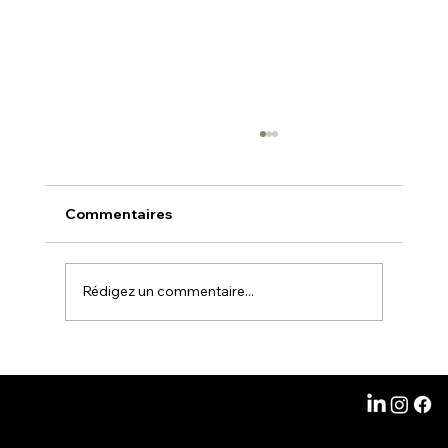
Commentaires
Rédigez un commentaire...
𝗜𝗻𝗱𝗲́𝗽𝗲𝗻𝗱𝗮𝗻𝘁𝘀, 𝗱𝗶𝗿𝗶𝗴𝗲𝗮𝗻𝘁𝘀,
𝗲𝗻𝘁𝗿𝗲𝗽𝗿𝗶𝘀𝗲𝘀 : 𝗰𝗵𝗮𝗾𝘂𝗲 𝗮𝗻𝗻𝗲́𝗲, 𝘃𝗼𝘂𝘀
© 2024 Copyright Talent Up Solutions & Formations
3 Rue Oscar II
𝗰𝗼𝘁𝗶𝘀𝗲𝘇. 𝘃𝗼𝘂𝘀 𝗲𝗻 𝗽𝗿𝗼𝗳𝗶𝘁𝗶𝗲𝘇
06000 Nice
𝘃𝗿𝗮𝗶𝗺ent? 😉